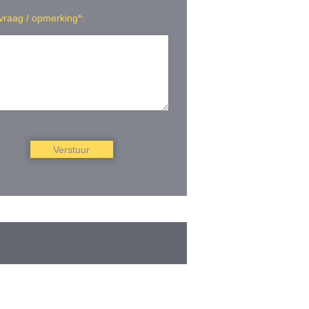
vraag / opmerking*:
Verstuur