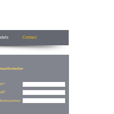
dels
Contact
tactformulier
m*:
il*:
efoonnummer: