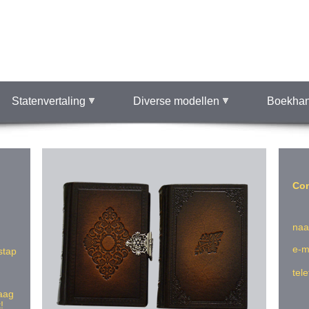
Statenvertaling
Diverse modellen
Boekhan
Con
naa
e-ma
stap
tel
raag
!